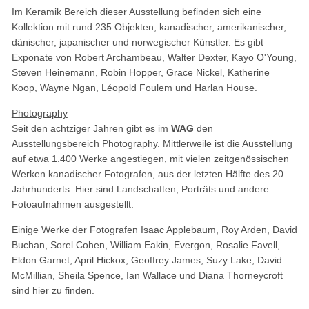
Im Keramik Bereich dieser Ausstellung befinden sich eine
Kollektion mit rund 235 Objekten, kanadischer, amerikanischer,
dänischer, japanischer und norwegischer Künstler. Es gibt
Exponate von Robert Archambeau, Walter Dexter, Kayo O'Young,
Steven Heinemann, Robin Hopper, Grace Nickel, Katherine
Koop, Wayne Ngan, Léopold Foulem und Harlan House.
Photography
Seit den achtziger Jahren gibt es im
WAG
den
Ausstellungsbereich Photography. Mittlerweile ist die Ausstellung
auf etwa 1.400 Werke angestiegen, mit vielen zeitgenössischen
Werken kanadischer Fotografen, aus der letzten Hälfte des 20.
Jahrhunderts. Hier sind Landschaften, Porträts und andere
Fotoaufnahmen ausgestellt.
Einige Werke der Fotografen Isaac Applebaum, Roy Arden, David
Buchan, Sorel Cohen, William Eakin, Evergon, Rosalie Favell,
Eldon Garnet, April Hickox, Geoffrey James, Suzy Lake, David
McMillian, Sheila Spence, Ian Wallace und Diana Thorneycroft
sind hier zu finden.