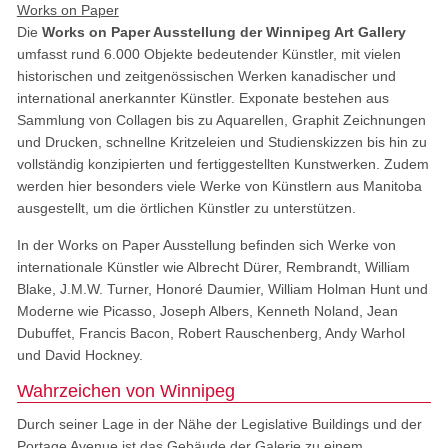
Works on Paper
Die
Works on Paper Ausstellung der Winnipeg Art Gallery
umfasst rund 6.000 Objekte bedeutender Künstler, mit vielen
historischen und zeitgenössischen Werken kanadischer und
international anerkannter Künstler. Exponate bestehen aus
Sammlung von Collagen bis zu Aquarellen, Graphit Zeichnungen
und Drucken, schnellne Kritzeleien und Studienskizzen bis hin zu
vollständig konzipierten und fertiggestellten Kunstwerken. Zudem
werden hier besonders viele Werke von Künstlern aus Manitoba
ausgestellt, um die örtlichen Künstler zu unterstützen.
In der Works on Paper Ausstellung befinden sich Werke von
internationale Künstler wie Albrecht Dürer, Rembrandt, William
Blake, J.M.W. Turner, Honoré Daumier, William Holman Hunt und
Moderne wie Picasso, Joseph Albers, Kenneth Noland, Jean
Dubuffet, Francis Bacon, Robert Rauschenberg, Andy Warhol
und David Hockney.
Wahrzeichen von Winnipeg
Durch seiner Lage in der Nähe der Legislative Buildings und der
Portage Avenue ist das Gebäude der Galerie zu einem