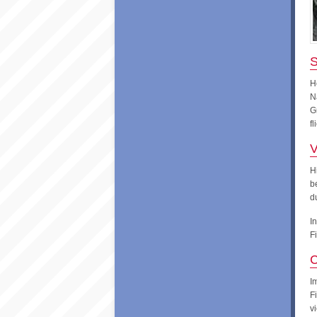
S
H
N
G
f
V
H
b
d
I
F
C
I
F
v