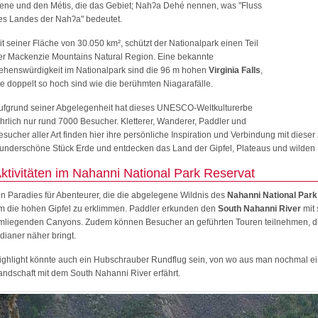
ene und den Métis, die das Gebiet; Nahʔa Dehé nennen, was "Fluss
es Landes der Nahʔa" bedeutet.
it seiner Fläche von 30.050 km², schützt der Nationalpark einen Teil
er Mackenzie Mountains Natural Region. Eine bekannte
ehenswürdigkeit im Nationalpark sind die 96 m hohen
Virginia Falls
,
ie doppelt so hoch sind wie die berühmten Niagarafälle.
ufgrund seiner Abgelegenheit hat dieses UNESCO-Weltkulturerbe
ährlich nur rund 7000 Besucher. Kletterer, Wanderer, Paddler und
esucher aller Art finden hier ihre persönliche Inspiration und Verbindung mit diese
underschöne Stück Erde und entdecken das Land der Gipfel, Plateaus und wilden 
ktivitäten im Nahanni National Park Reservat
in Paradies für Abenteurer, die die abgelegene Wildnis des
Nahanni National Park
m die hohen Gipfel zu erklimmen. Paddler erkunden den
South Nahanni River
mit 
mliegenden Canyons. Zudem können Besucher an geführten Touren teilnehmen, di
ndianer näher bringt.
ighlight könnte auch ein Hubschrauber Rundflug sein, von wo aus man nochmal ei
andschaft mit dem South Nahanni River erfährt.