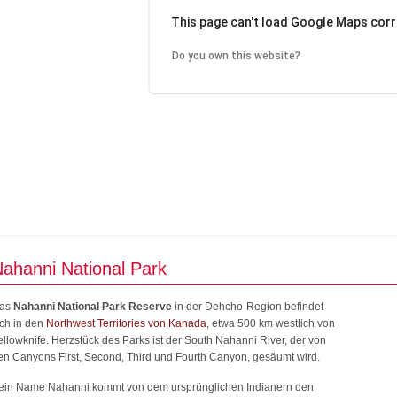
This page can't load Google Maps corr
Do you own this website?
ahanni National Park
as
Nahanni National Park Reserve
in der Dehcho-Region befindet
ich in den
Northwest Territories von Kanada
, etwa 500 km westlich von
ellowknife. Herzstück des Parks ist der South Nahanni River, der von
en Canyons First, Second, Third und Fourth Canyon, gesäumt wird.
ein Name Nahanni kommt von dem ursprünglichen Indianern den