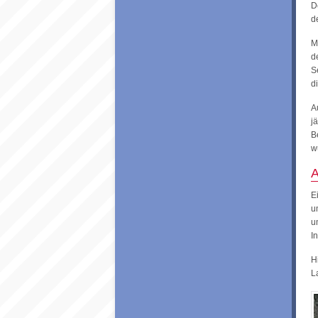
D
d
M
d
S
d
A
j
B
w
A
E
u
u
I
H
L