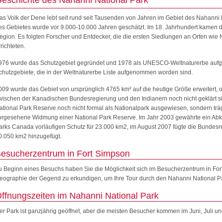
eschichte des Nahanni National Park
as Volk der Dene lebt seit rund seit Tausenden von Jahren im Gebiet des Nahanni 
es Gebietes wurde vor 9.000-10.000 Jahren geschätzt. Im 18. Jahrhundert kamen d
egion. Es folgten Forscher und Entdecker, die die ersten Siedlungen an Orten wie 
rrichteten.
976 wurde das Schutzgebiet gegründet und 1978 als UNESCO-Weltnaturerbe aufg
chutzgebiete, die in der Weltnaturerbe Liste aufgenommen worden sind.
009 wurde das Gebiet von ursprünglich 4765 km² auf die heutige Größe erweitert,
wischen der Kanadischen Bundesregierung und den Indianern noch nicht geklärt s
ational Park Reserve noch nicht formal als Nationalpark ausgewiesen, sondern trä
orgesehene Widmung einer National Park Reserve. Im Jahr 2003 gewährte ein Ab
arks Canada vorläufigen Schutz für 23.000 km2, im August 2007 fügte die Bundesr
0.050 km2 hinzugefügt.
esucherzentrum in Fort Simpson
u Beginn eines Besuchs haben Sie die Möglichkeit sich im Besucherzentrum in For
eographie der Gegend zu erkundigen, um Ihre Tour durch den Nahanni National P
ffnungszeiten im Nahanni National Park
er Park ist ganzjährig geöffnet, aber die meisten Besucher kommen im Juni, Juli un