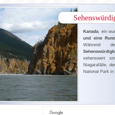
Sehenswürdig
Kanada
, ein w
und eine Rund
Während de
Sehenswürdigk
sehenswert s
Niagarafälle, d
National Park in