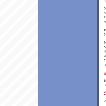
G
D
d
R
e
1
S
2
z
N
v
P
3
B
Z
G
Ö
D