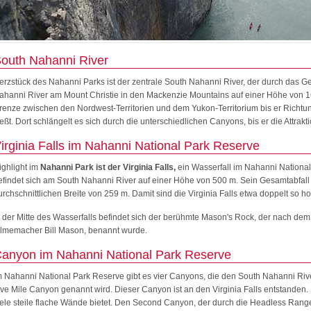
outh Nahanni River
erzstück des Nahanni Parks ist der zentrale South Nahanni River, der durch das Gebi
ahanni River am Mount Christie in den Mackenzie Mountains auf einer Höhe von 16
renze zwischen den Nordwest-Territorien und dem Yukon-Territorium bis er Richt
ließt. Dort schlängelt es sich durch die unterschiedlichen Canyons, bis er die Attraktio
irginia Falls im Nahanni National Park Reserve
ighlight im
Nahanni Park ist der Virginia Falls,
ein Wasserfall im Nahanni National
efindet sich am South Nahanni River auf einer Höhe von 500 m. Sein Gesamtabfall 
urchschnittlichen Breite von 259 m. Damit sind die Virginia Falls etwa doppelt so ho
n der Mitte des Wasserfalls befindet sich der berühmte Mason's Rock, der nach d
ilmemacher Bill Mason, benannt wurde.
anyon im Nahanni National Park Reserve
m Nahanni National Park Reserve gibt es vier Canyons, die den South Nahanni Riv
ive Mile Canyon genannt wird. Dieser Canyon ist an den Virginia Falls entstanden.
iele steile flache Wände bietet. Den Second Canyon, der durch die Headless Range 