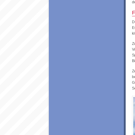
d
F
D
E
k
Z
V
S
B
Z
b
G
S