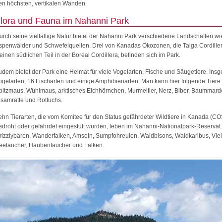
en höchsten, vertikalen Wänden.
lora und Fauna im Nahanni Park
urch seine vielfältige Natur bietet der Nahanni Park verschiedene Landschaften wi
spenwälder und Schwefelquellen. Drei von Kanadas Ökozonen, die Taiga Cordiller
leinen südlichen Teil in der Boreal Cordillera, befinden sich im Park.
udem bietet der Park eine Heimat für viele Vogelarten, Fische und Säugetiere. Ins
ogelarten, 16 Fischarten und einige Amphibienarten. Man kann hier folgende Tiere
pitzmaus, Wühlmaus, arktisches Eichhörnchen, Murmeltier, Nerz, Biber, Baummarde
isamratte und Rotfuchs.
ehn Tierarten, die vom Komitee für den Status gefährdeter Wildtiere in Kanada (
edroht oder gefährdet eingestuft wurden, leben im Nahanni-Nationalpark-Reserva
rizzlybären, Wanderfalken, Amseln, Sumpfohreulen, Waldbisons, Waldkaribus, Vielf
eetaucher, Haubentaucher und Falken.