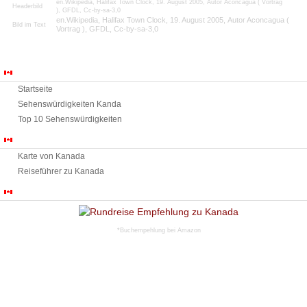
en.Wikipedia, Halifax Town Clock, 19. August 2005, Autor
Aconcagua ( Vortrag
Headerbild
), GFDL, Cc-by-sa-3,0
en.Wikipedia, Halifax Town Clock, 19. August 2005, Autor
Aconcagua (
Bild im Text
Vortrag ), GFDL, Cc-by-sa-3,0
Sehenswürdigkeiten
Startseite
Sehenswürdigkeiten Kanda
Top 10 Sehenswürdigkeiten
Urlaub in Kanada
Karte von Kanada
Reiseführer zu Kanada
Rundreise Tipps Kanada
*Buchempehlung bei Amazon