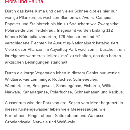
Flora und Fauna
Durch das kalte Klima und den vielen Schnee gibt es hier nur
wenige Pflanzen, es wachsen Blumen wie Avens, Campion,
Papaver und Steinbrech bis hin zu Sträuchern wie Zwergbirke,
Polarweide und Heidekraut. Insgesamt wurden bislang 112
höhere Blütenpflanzenarten, 129 Moosarten und 97
verschiedene Flechten im Auyuittuq-Nationalpark katalogisiert.
Viele dieser Pflanzen im Auyuittuq-Park wachsen in Büscheln, um
ihr eigenes wärmeres "Mikroklima" zu schaffen, das den harten
arktischen Bedingungen standhält.
Durch die karge Vegetation leben in diesem Gebiet nur wenige
Wildtiere, wie Lemminge, Rotfüchse, Schneeeulen,
Wanderfalken, Belugawale, Schneegänse, Eisbären, Wölfe,
Narwale, Kanadagänse, Polarfüchse, Schneehasen und Karibus.
Aussenrum wird der Park von drei Seiten vom Meer begrenzt. In
diesen Küstengewässer leben viele Meeressäuger, wie
Bartrobben, Ringelrobben, Sattelrobben und Walrosse,
Grönlandwale, Narwale und Weißwale.