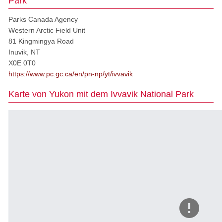
Park
Parks Canada Agency
Western Arctic Field Unit
81 Kingmingya Road
Inuvik, NT
X0E 0T0
https://www.pc.gc.ca/en/pn-np/yt/ivvavik
Karte von Yukon mit dem Ivvavik National Park