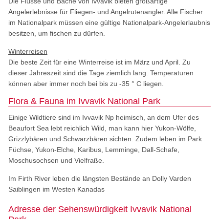
Die Flüsse und Bäche von Ivvavik bieten großartige
Angelerlebnisse für Fliegen- und Angelrutenangler. Alle Fischer
im Nationalpark müssen eine gültige Nationalpark-Angelerlaubnis
besitzen, um fischen zu dürfen.
Winterreisen
Die beste Zeit für eine Winterreise ist im März und April. Zu
dieser Jahreszeit sind die Tage ziemlich lang. Temperaturen
können aber immer noch bei bis zu -35 ° C liegen.
Flora & Fauna im Ivvavik National Park
Einige Wildtiere sind im Ivvavik Np heimisch, an dem Ufer des
Beaufort Sea lebt reichlich Wild, man kann hier Yukon-Wölfe,
Grizzlybären und Schwarzbären sichten. Zudem leben im Park
Füchse, Yukon-Elche, Karibus, Lemminge, Dall-Schafe,
Moschusochsen und Vielfraße.
Im Firth River leben die längsten Bestände an Dolly Varden
Saiblingen im Westen Kanadas
Adresse der Sehenswürdigkeit Ivvavik National